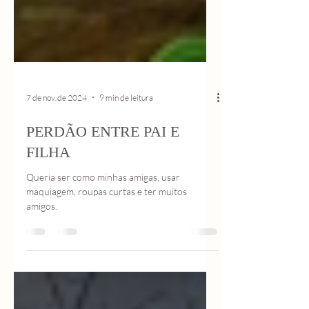
7 de nov. de 2024
9 min de leitura
PERDÃO ENTRE PAI E
FILHA
Queria ser como minhas amigas, usar
maquiagem, roupas curtas e ter muitos
amigos.