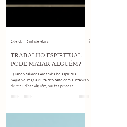
2 de jul.
3 min de leitura
TRABALHO ESPIRITUAL
PODE MATAR ALGUÉM?
Quando falamos em trabalho espiritual
negativo, magia ou feitiço feito com a intenção
de prejudicar alguém, muitas pessoas
acreditam que essa força pode destruir
completamente uma vida. Mas não é
exatamente assim que funciona.