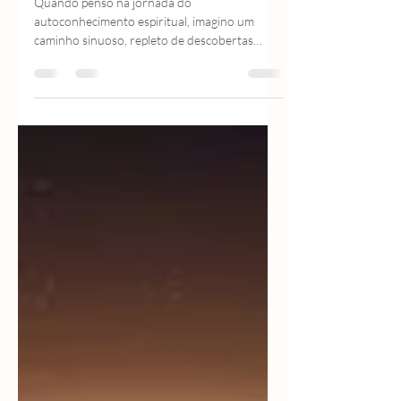
O Papel da Espiritualidade no
Autoconhecimento Espiritual
Quando penso na jornada do
autoconhecimento espiritual, imagino um
caminho sinuoso, repleto de descobertas
internas e momentos de silêncio que falam
mais alto do que qualquer palavra. É como se a
alma, em sua essência mais pura, nos
convidasse a olhar para dentro, a desvendar
camadas que muitas vezes permanecem
ocultas sob o peso das rotinas e das
expectativas externas. A espiritualidade, nesse
contexto, não é apenas uma crença ou prática
isolada; ela se torna uma ponte, um f