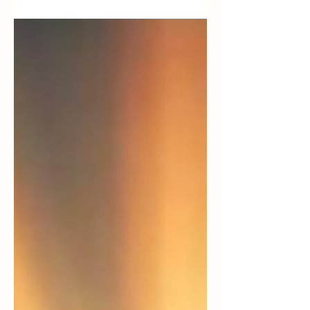
entregar-se à derrota silenciosa. É permitir
que sentimentos que enfraquecem vençam as
batalhas internas.