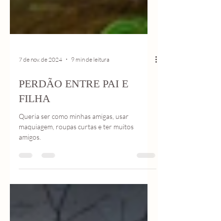
7 de nov. de 2024
9 min de leitura
PERDÃO ENTRE PAI E
FILHA
Queria ser como minhas amigas, usar
maquiagem, roupas curtas e ter muitos
amigos.