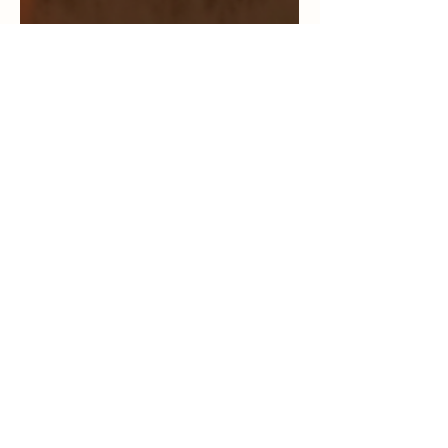
12 de mai.
4 min de leitura
A importância de ter disciplina
espiritual para cuidar da alma
A importância de ter disciplina espiritual para
cuidar da alma