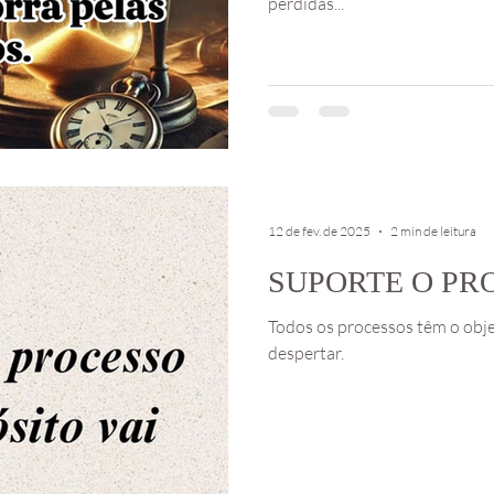
perdidas...
12 de fev. de 2025
2 min de leitura
SUPORTE O PR
Todos os processos têm o obje
despertar.