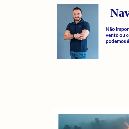
Nav
Não import
vento ou c
podemos é 