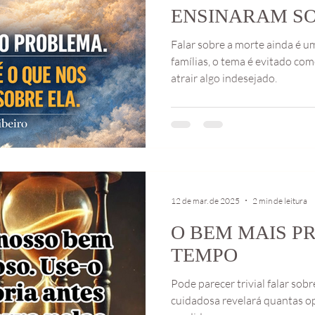
ENSINARAM SO
Falar sobre a morte ainda é u
famílias, o tema é evitado co
atrair algo indesejado.
12 de mar. de 2025
2 min de leitura
O BEM MAIS PR
TEMPO
Pode parecer trivial falar sob
cuidadosa revelará quantas o