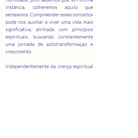
instância, colheremos aquilo que 
semeamos. Compreender esses conceitos 
pode nos auxiliar a viver uma vida mais 
significativa, alinhada com princípios 
espirituais, buscando constantemente 
uma jornada de autotransformação e 
crescimento.
Independentemente da crença espiritual 
específica, esses conceitos universais 
oferecem uma orientação valiosa para 
vivermos de maneira mais consciente, 
compassiva e espiritualmente 
enriquecedora.
NAVEGANDO NA ESPIRITUALIDADE
Crescimento Espiritual
espiritualidade
Autoconhecimento