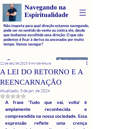
Navegando na
Espiritualidade
Não importa para qual direção estamos navegando,
pode ser no sentido do vento ou contra ele, desde
que tenhamos escolhido uma direção. O que não
podemos é ficar à deriva ou ancorados por muito
tempo. Vamos navegar?
Compartilhar
Login
22 de dez. de 2023
3 min de leitura
A LEI DO RETORNO E A
REENCARNAÇÃO
Atualizado:
3 de jan. de 2024
Avaliado com NaN de 5 estrelas.
A frase 'Tudo que vai, volta' é 
amplamente reconhecida e 
compreendida na nossa sociedade. Essa 
expressão reflete uma crença 