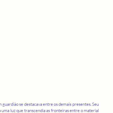
guardião se destacava entre os demais presentes. Seu 
uma luz que transcendia as fronteiras entre o material 