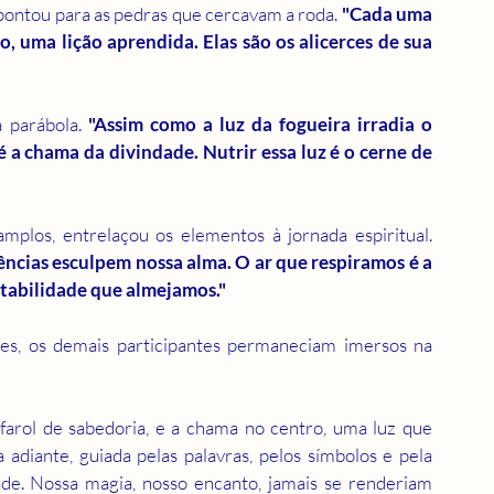
pontou para as pedras que cercavam a roda. 
"Cada uma 
 uma lição aprendida. Elas são os alicerces de sua 
 parábola. 
"Assim como a luz da fogueira irradia o 
 a chama da divindade. Nutrir essa luz é o cerne de 
A fogueira estalava e o guardião, com gestos amplos, entrelaçou os elementos à jornada espiritual. 
ências esculpem nossa alma. O ar que respiramos é a 
estabilidade que almejamos."
es, os demais participantes permaneciam imersos na 
rol de sabedoria, e a chama no centro, uma luz que 
a adiante, guiada pelas palavras, pelos símbolos e pela 
e. Nossa magia, nosso encanto, jamais se renderiam 