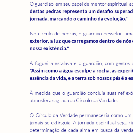
O guardião, em seu papel de mentor espiritual, a
destas pedras representa um desafio superado,
jornada, marcando o caminho da evolução."
No círculo de pedras, o guardião desvelou uma
exterior, a luz que carregamos dentro de nós é
nossa existência."
"Assim como a água esculpe a rocha, as experi
essência da vida, e a terra sob nossos pés é a 
À medida que o guardião concluía suas reflexõ
atmosfera sagrada do Círculo da Verdade.
O Círculo da Verdade permaneceria como um fa
jamais se extinguia. A jornada espiritual seguiri
determinação de cada alma em busca da verdad