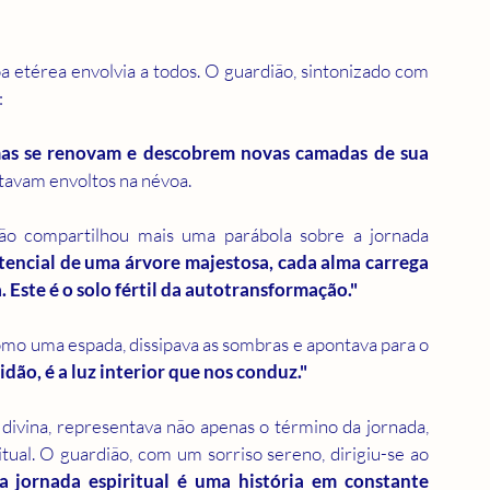
etérea envolvia a todos. O guardião, sintonizado com 
:
mas se renovam e descobrem novas camadas de sua 
stavam envoltos na névoa.
ão compartilhou mais uma parábola sobre a jornada 
encial de uma árvore majestosa, cada alma carrega 
Este é o solo fértil da autotransformação."
omo uma espada, dissipava as sombras e apontava para o 
ão, é a luz interior que nos conduz."
ivina, representava não apenas o término da jornada, 
l. O guardião, com um sorriso sereno, dirigiu-se ao 
a jornada espiritual é uma história em constante 