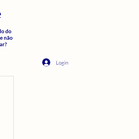
e
do do
ue não
ar?
Login