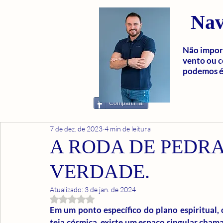
Nav
Não import
vento ou c
podemos é 
Compartilhar
7 de dez. de 2023
4 min de leitura
A RODA DE PEDRA
VERDADE.
Atualizado:
3 de jan. de 2024
Avaliado com NaN de 5 estrelas.
Em um ponto específico do plano espiritual,
teia cósmica, existe um espaço singular chama