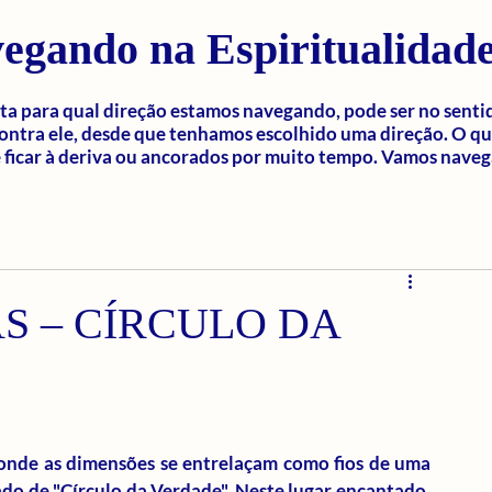
egando na Espiritualidad
a para qual direção estamos navegando, pode ser no senti
ontra ele, desde que tenhamos escolhido uma direção. O q
ficar à deriva ou ancorados por muito tempo. Vamos naveg
S – CÍRCULO DA
 onde as dimensões se entrelaçam como fios de uma 
do de "Círculo da Verdade". Neste lugar encantado, 