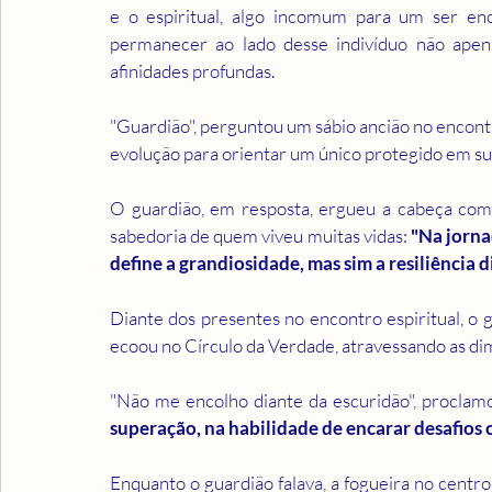
e o espiritual, algo incomum para um ser enc
permanecer ao lado desse indivíduo não apen
afinidades profundas.
"Guardião", perguntou um sábio ancião no encontro
evolução para orientar um único protegido em su
O guardião, em resposta, ergueu a cabeça com
sabedoria de quem viveu muitas vidas: 
"Na jorna
define a grandiosidade, mas sim a resiliência d
Diante dos presentes no encontro espiritual, o g
ecoou no Círculo da Verdade, atravessando as di
"Não me encolho diante da escuridão", proclamo
superação, na habilidade de encarar desafios 
Enquanto o guardião falava, a fogueira no centr