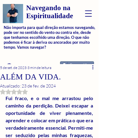
Navegando na
Espiritualidade
Não importa para qual direção estamos navegando,
pode ser no sentido do vento ou contra ele, desde
que tenhamos escolhido uma direção. O que não
podemos é ficar à deriva ou ancorados por muito
tempo. Vamos navegar?
Compartilhar
Login
5 de set. de 2023
3 min de leitura
ALÉM DA VIDA.
Atualizado:
23 de fev. de 2024
Avaliado com NaN de 5 estrelas.
Fui fraco, e o mal me arrastou pelo 
caminho da perdição. Deixei escapar a 
oportunidade de viver plenamente, 
aprender e colocar em prática o que era 
verdadeiramente essencial. Permiti-me 
ser seduzido pelas minhas fraquezas, 