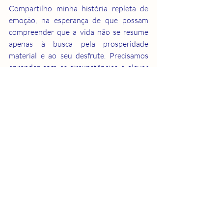
Compartilho minha história repleta de 
emoção, na esperança de que possam 
compreender que a vida não se resume 
apenas à busca pela prosperidade 
material e ao seu desfrute. Precisamos 
aprender com as circunstâncias e elevar 
nossa moral espiritual. Tenho plena 
consciência de que minha morte não foi 
em vão, pois, por meio dela, outros 
receberam uma nova chance de viver, 
graças à doação dos meus órgãos. No 
entanto, gostaria de estar vivo, com a 
sabedoria e maturidade que adquiri após 
minha jornada terrena, pois sei que teria 
a capacidade de fazer muito mais por mim 
e por todos à minha volta.
NAVEGANTES DA ESPIRITUALIDADE.