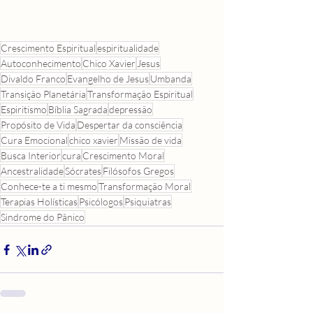
Crescimento Espiritual
espiritualidade
Autoconhecimento
Chico Xavier
Jesus
Divaldo Franco
Evangelho de Jesus
Umbanda
Transição Planetária
Transformação Espiritual
Espiritismo
Bíblia Sagrada
depressão
Propósito de Vida
Despertar da consciência
Cura Emocional
chico xavier
Missão de vida
Busca Interior
cura
Crescimento Moral
Ancestralidade
Sócrates
Filósofos Gregos
Conhece-te a ti mesmo
Transformação Moral
Terapias Holísticas
Psicólogos
Psiquiatras
Sindrome do Pânico