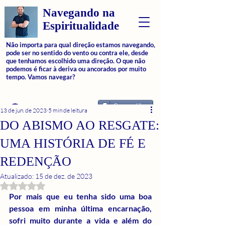
Navegando na
Espiritualidade
Não importa para qual direção estamos navegando,
pode ser no sentido do vento ou contra ele, desde
que tenhamos escolhido uma direção. O que não
podemos é ficar à deriva ou ancorados por muito
tempo. Vamos navegar?
Compartilhar
Login
13 de jun. de 2023
5 min de leitura
DO ABISMO AO RESGATE:
UMA HISTÓRIA DE FÉ E
REDENÇÃO
Atualizado:
15 de dez. de 2023
Avaliado com NaN de 5 estrelas.
Por mais que eu tenha sido uma boa 
pessoa em minha última encarnação, 
sofri muito durante a vida e além do 