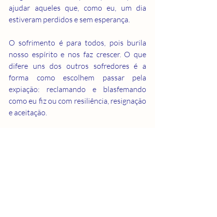
ajudar aqueles que, como eu, um dia 
estiveram perdidos e sem esperança.
O sofrimento é para todos, pois burila 
nosso espírito e nos faz crescer. O que 
difere uns dos outros sofredores é a 
forma como escolhem passar pela 
expiação: reclamando e blasfemando 
como eu fiz ou com resiliência, resignação 
e aceitação.
Essa é uma escolha que cabe somente a 
nós.
A vida é cheia de ciclos, sejam eles bons 
ou ruins, e todos são finitos. O problema 
é que, enquanto vivemos os bons 
momentos, na maioria das vezes, não 