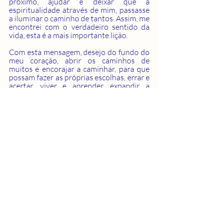
próximo, ajudar e deixar que a 
espiritualidade através de mim, passasse 
a iluminar o caminho de tantos. Assim, me 
encontrei com o verdadeiro sentido da 
vida, esta é a mais importante lição. 
Com esta mensagem, desejo do fundo do 
meu coração, abrir os caminhos de 
muitos e encorajar a caminhar, para que 
possam fazer as próprias escolhas, errar e 
acertar, viver e aprender, expandir a 
própria luz e com seu brilho, transcender 
beleza e pureza, com mais coragem e 
confiança.
Luz e força na sua caminha!
Navegante da Espiritualidade 
Crescimento Espiritual
Autoconhecimento
Evolução
Ensinamento
encarnação
Iluminação