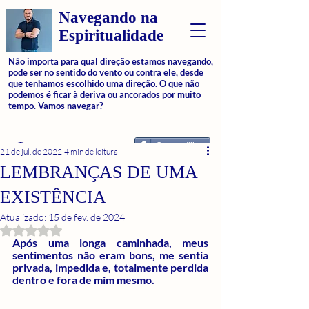
Navegando na
Espiritualidade
Não importa para qual direção estamos navegando,
pode ser no sentido do vento ou contra ele, desde
que tenhamos escolhido uma direção. O que não
podemos é ficar à deriva ou ancorados por muito
tempo. Vamos navegar?
Compartilhar
Login
21 de jul. de 2022
4 min de leitura
LEMBRANÇAS DE UMA
EXISTÊNCIA
Atualizado:
15 de fev. de 2024
Avaliado com NaN de 5 estrelas.
Após uma longa caminhada, meus 
sentimentos não eram bons, me sentia 
privada, impedida e, totalmente perdida 
dentro e fora de mim mesmo.