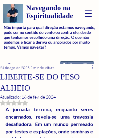
Navegando na
Espiritualidade
Não importa para qual direção estamos navegando,
pode ser no sentido do vento ou contra ele, desde
que tenhamos escolhido uma direção. O que não
podemos é ficar à deriva ou ancorados por muito
tempo. Vamos navegar?
Compartilhar
Login
24 de ago. de 2023
2 min de leitura
LIBERTE-SE DO PESO
ALHEIO
Atualizado:
16 de fev. de 2024
Avaliado com NaN de 5 estrelas.
A jornada terrena, enquanto seres 
encarnados, revela-se uma travessia 
desafiadora. Em um mundo permeado 
por testes e expiações, onde sombras e 