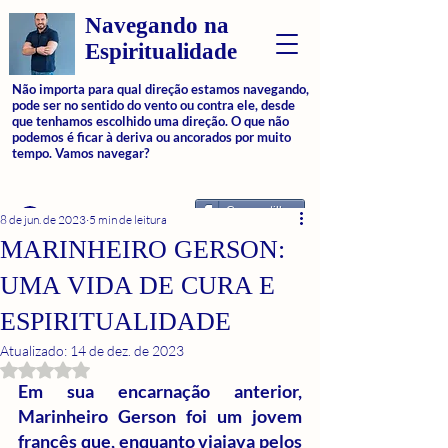
Navegando na
Espiritualidade
Não importa para qual direção estamos navegando,
pode ser no sentido do vento ou contra ele, desde
que tenhamos escolhido uma direção. O que não
podemos é ficar à deriva ou ancorados por muito
tempo. Vamos navegar?
Compartilhar
Login
8 de jun. de 2023
5 min de leitura
MARINHEIRO GERSON:
UMA VIDA DE CURA E
ESPIRITUALIDADE
Atualizado:
14 de dez. de 2023
Avaliado com NaN de 5 estrelas.
Em sua encarnação anterior, 
Marinheiro Gerson foi um jovem 
francês que, enquanto viajava pelos 