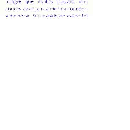
milagre que muitos buscam, mas 
poucos alcançam, a menina começou 
a melhorar. Seu estado de saúde foi 
melhorando a cada dia, e em pouco 
tempo ela estava completamente 
curada. Para muitos, foi um milagre; 
para o marinheiro Gerson, foi 
somente a ação da força da natureza, 
atendendo às súplicas fervorosas de 
uma mãe.
O casal ficou maravilhado com o 
ocorrido. Depois da cura, decidiram 
ficar por mais alguns dias, em 
agradecimento. Durante esse tempo, 
eles conheceram outros peregrinos e 
curandeiros que também haviam sido 
inspirados pelo Marinheiro.