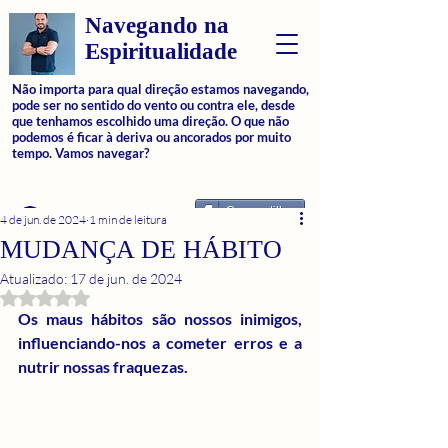
Navegando na
Espiritualidade
Não importa para qual direção estamos navegando,
pode ser no sentido do vento ou contra ele, desde
que tenhamos escolhido uma direção. O que não
podemos é ficar à deriva ou ancorados por muito
tempo. Vamos navegar?
Compartilhar
Login
4 de jun. de 2024
1 min de leitura
MUDANÇA DE HÁBITO
Atualizado:
17 de jun. de 2024
Avaliado com NaN de 5 estrelas.
Os maus hábitos são nossos inimigos, 
influenciando-nos a cometer erros e a 
nutrir nossas fraquezas. 