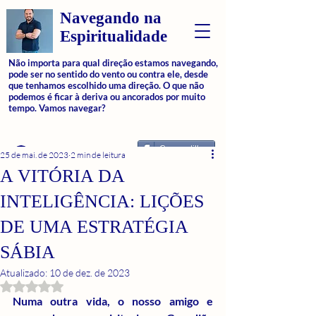
Navegando na
Espiritualidade
Não importa para qual direção estamos navegando,
pode ser no sentido do vento ou contra ele, desde
que tenhamos escolhido uma direção. O que não
podemos é ficar à deriva ou ancorados por muito
tempo. Vamos navegar?
Compartilhar
Login
25 de mai. de 2023
2 min de leitura
A VITÓRIA DA
INTELIGÊNCIA: LIÇÕES
DE UMA ESTRATÉGIA
SÁBIA
Atualizado:
10 de dez. de 2023
Avaliado com NaN de 5 estrelas.
Numa outra vida, o nosso amigo e 