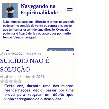
Navegando na
Espiritualidade
Não importa para qual direção estamos navegando,
pode ser no sentido do vento ou contra ele, desde
que tenhamos escolhido uma direção. O que não
podemos é ficar à deriva ou ancorados por muito
tempo. Vamos navegar?
Compartilhar
Login
19 de jul. de 2022
4 min de leitura
SUICÍDIO NÃO É
SOLUÇÃO
Atualizado:
14 de fev. de 2024
Avaliado com NaN de 5 estrelas.
Certa vez, durante uma das minhas 
reencarnações, decidi passar por uma 
prova para resgatar um débito que 
vinha carregando de outras vidas.