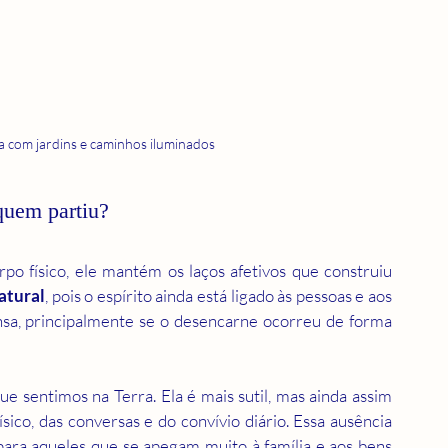
ra com jardins e caminhos iluminados
quem partiu?
o físico, ele mantém os laços afetivos que construiu 
atural
, pois o espírito ainda está ligado às pessoas e aos 
sa, principalmente se o desencarne ocorreu de forma 
ue sentimos na Terra. Ela é mais sutil, mas ainda assim 
sico, das conversas e do convívio diário. Essa ausência 
para aqueles que se apegam muito à família e aos bens 