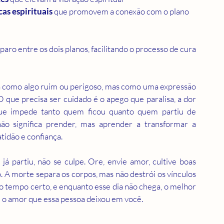
as espirituais
 que promovem a conexão com o plano 
ro entre os dois planos, facilitando o processo de cura 
ta como algo ruim ou perigoso, mas como uma expressão 
que precisa ser cuidado é o apego que paralisa, a dor 
ue impede tanto quem ficou quanto quem partiu de 
 significa prender, mas aprender a transformar a 
atidão e confiança.
á partiu, não se culpe. Ore, envie amor, cultive boas 
. A morte separa os corpos, mas não destrói os vínculos 
 tempo certo, e enquanto esse dia não chega, o melhor 
e o amor que essa pessoa deixou em você.