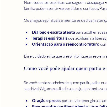
Nem todos os espíritos conseguem desapegar-s
família podem sentir-se perdidos e confusos. Para
Os amigos espirituais e mentores dedicam atenç
Diálogo e escuta atenta
 para acolher suas
Terapias espirituais
 que auxiliam na liberaç
Orientação para o reencontro futuro
 com
Esse cuidado evita que o espírito fique preso em 
Como você pode ajudar quem partiu e
Se você sente saudades de quem partiu, saiba que 
saudável. Algumas atitudes que ajudam tanto você
Oração e preces
 para enviar energias de am
Pensamentos positivos e lembranças feli