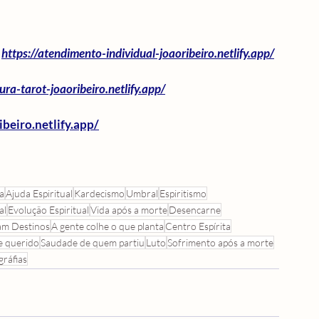
 
https://atendimento-individual-joaoribeiro.netlify.app/
tura-tarot-joaoribeiro.netlify.app/
ibeiro.netlify.app/
a
Ajuda Espiritual
Kardecismo
Umbral
Espiritismo
al
Evolução Espiritual
Vida após a morte
Desencarne
am Destinos
A gente colhe o que planta
Centro Espírita
e querido
Saudade de quem partiu
Luto
Sofrimento após a morte
gráfias