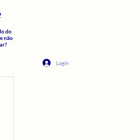
e
do do
ue não
ar?
Login