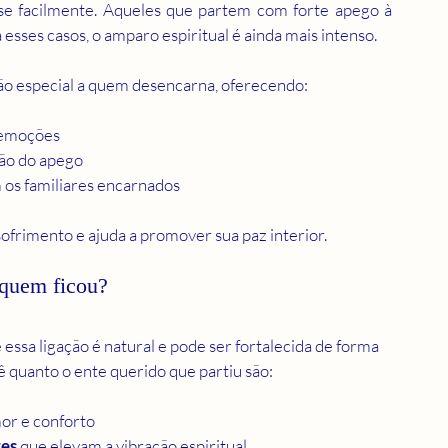
e facilmente. Aqueles que partem com forte apego à 
 esses casos, o amparo espiritual é ainda mais intenso.
ão especial a quem desencarna, oferecendo:
 emoções  
ão do apego  
 os familiares encarnados
sofrimento e ajuda a promover sua paz interior.
 quem ficou?
essa ligação é natural e pode ser fortalecida de forma 
 quanto o ente querido que partiu são:
or e conforto  
zes
 que elevam a vibração espiritual  