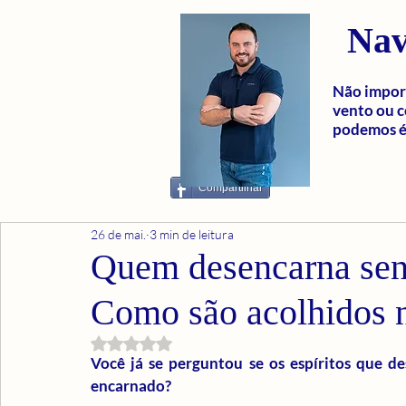
Nav
Não import
vento ou c
podemos é 
Compartilhar
26 de mai.
3 min de leitura
Quem desencarna sent
Como são acolhidos n
Avaliado com NaN de 5 estrelas.
Você já se perguntou se os espíritos que 
encarnado?