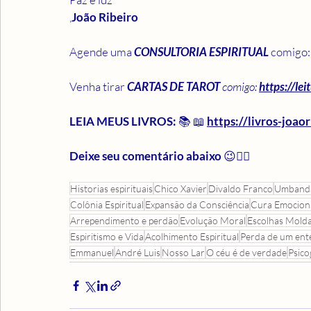
,
João Ribeiro
Agende uma 
CONSULTORIA ESPIRITUAL
 comigo:
Venha tirar 
CARTAS DE
TAROT 
comigo: 
https://lei
LEIA MEUS LIVROS: 
📚 📖 
https://livros-joaor
Deixe seu comentário abaixo
 😉👇🏻
Historias espirituais
Chico Xavier
Divaldo Franco
Umband
Colônia Espiritual
Expansão da Consciência
Cura Emocion
Arrependimento e perdão
Evolução Moral
Escolhas Mold
Espiritismo e Vida
Acolhimento Espiritual
Perda de um ent
Emmanuel
André Luis
Nosso Lar
O céu é de verdade
Psico