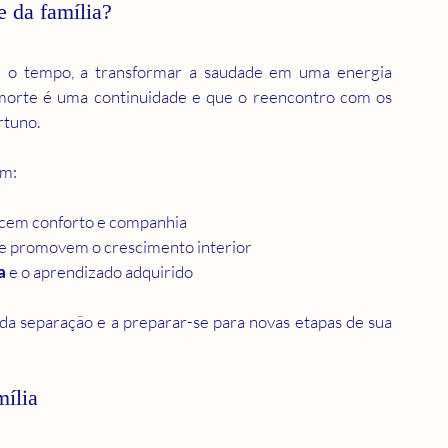
 da família?
 o tempo, a transformar a saudade em uma energia 
morte é uma continuidade e que o reencontro com os 
rtuno.
em:
ecem conforto e companhia  
e promovem o crescimento interior  
a
 e o aprendizado adquirido  
 da separação e a preparar-se para novas etapas de sua 
mília