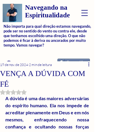
Navegando na
Espiritualidade
Não importa para qual direção estamos navegando,
pode ser no sentido do vento ou contra ele, desde
que tenhamos escolhido uma direção. O que não
podemos é ficar à deriva ou ancorados por muito
tempo. Vamos navegar?
Compartilhar
Login
19 de nov. de 2024
2 min de leitura
VENÇA A DÚVIDA COM
FÉ
Avaliado com NaN de 5 estrelas.
A dúvida é uma das maiores adversárias 
do espírito humano. Ela nos impede de 
acreditar plenamente em Deus e em nós 
mesmos, enfraquecendo nossa 
confiança e ocultando nossas forças 