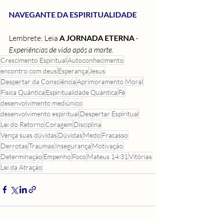
NAVEGANTE DA ESPIRITUALIDADE
Lembrete: Leia 
A JORNADA ETERNA
 - 
Experiências de vida após a morte.
Crescimento Espiritual
Autoconhecimento
encontro com deus
Esperança
Jesus
Despertar da Consciência
Aprimoramento Moral
Física Quântica
Espiritualidade Quântica
Fé
desenvolvimento mediúnico
desenvolvimento espiritual
Despertar Espiritual
Lei do Retorno
Coragem
Disciplina
Vença suas dúvidas
Dúvidas
Medo
Fracasso
Derrotas
Traumas
Insegurança
Motivação
Determinação
Empenho
Foco
Mateus 14:31
Vitórias
Lei da Atração