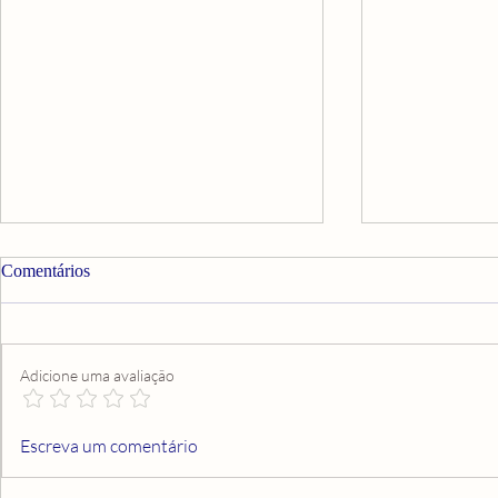
Comentários
Adicione uma avaliação
A CRUZ QUE CARREGAMOS
DO ABISMO
Escreva um comentário
UMA HISTÓ
REDENÇÃO