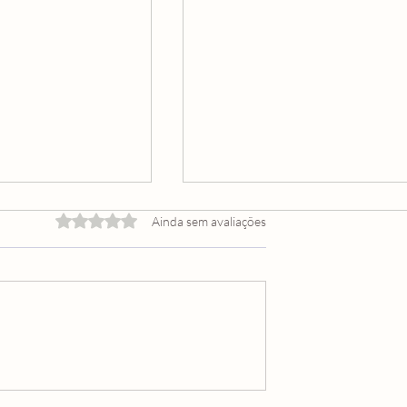
Avaliado com 0 de 5 estrelas.
Ainda sem avaliações
 AO RESGATE:
COMO SOBREVIVI À MOR
RIA DE FÉ E
DO CORPO