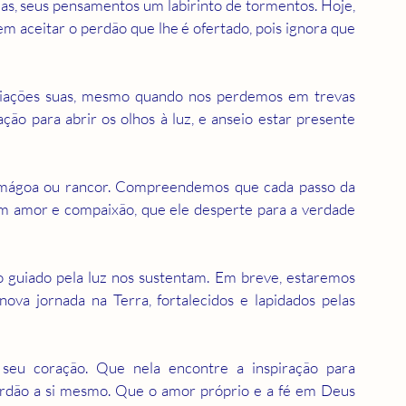
das, seus pensamentos um labirinto de tormentos. Hoje, 
m aceitar o perdão que lhe é ofertado, pois ignora que 
iações suas, mesmo quando nos perdemos em trevas 
ão para abrir os olhos à luz, e anseio estar presente 
 mágoa ou rancor. Compreendemos que cada passo da 
om amor e compaixão, que ele desperte para a verdade 
 guiado pela luz nos sustentam. Em breve, estaremos 
va jornada na Terra, fortalecidos e lapidados pelas 
eu coração. Que nela encontre a inspiração para 
rdão a si mesmo. Que o amor próprio e a fé em Deus 