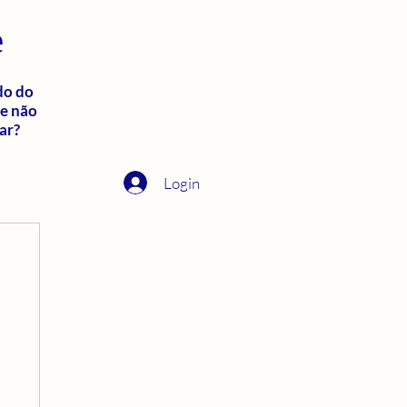
e
do do
ue não
ar?
Login