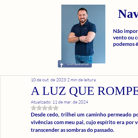
Nav
Não import
vento ou c
podemos é 
Compartilhar
10 de out. de 2023
2 min de leitura
A LUZ QUE ROMP
Atualizado:
11 de mar. de 2024
Avaliado com NaN de 5 estrelas.
Desde cedo, trilhei um caminho permeado por
vivências com meu pai, cujo espírito era por 
transcender as sombras do passado.