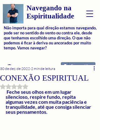
Navegando na
Espiritualidade
Não importa para qual direção estamos navegando,
pode ser no sentido do vento ou contra ele, desde
que tenhamos escolhido uma direção. O que não
podemos é ficar à deriva ou ancorados por muito
tempo. Vamos navegar?
Compartilhar
Login
30 de dez. de 2022
2 min de leitura
CONEXÃO ESPIRITUAL
Avaliado com NaN de 5 estrelas.
 Feche seus olhos em um lugar 
silencioso, respire fundo, repita 
algumas vezes com muita paciência e 
tranquilidade, até que consiga silenciar 
seus pensamentos.