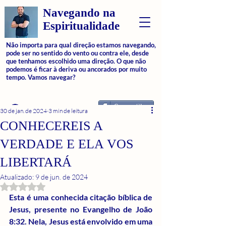
Navegando na
Espiritualidade
Não importa para qual direção estamos navegando,
pode ser no sentido do vento ou contra ele, desde
que tenhamos escolhido uma direção. O que não
podemos é ficar à deriva ou ancorados por muito
tempo. Vamos navegar?
Compartilhar
Login
30 de jan. de 2024
3 min de leitura
CONHECEREIS A
VERDADE E ELA VOS
LIBERTARÁ
Atualizado:
9 de jun. de 2024
Avaliado com NaN de 5 estrelas.
Esta é uma conhecida citação bíblica de 
Jesus, presente no Evangelho de João 
8:32. Nela, Jesus está envolvido em uma 