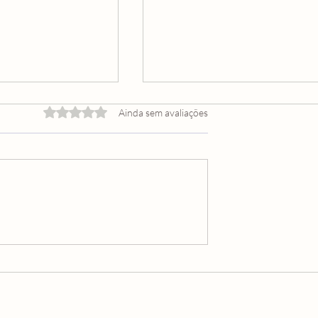
Avaliado com 0 de 5 estrelas.
Ainda sem avaliações
DORES
A MAGIA DO BEM