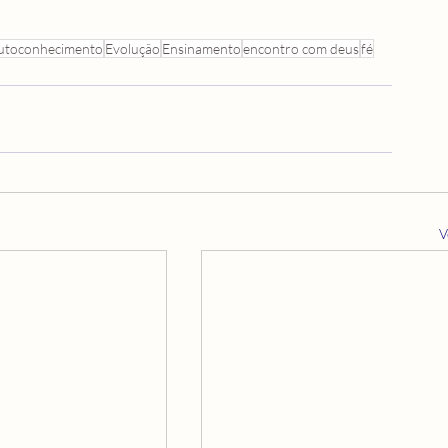
utoconhecimento
Evolução
Ensinamento
encontro com deus
fé
V