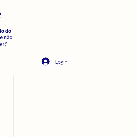
e
do do
ue não
ar?
Login