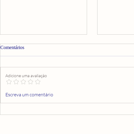
Comentários
Adicione uma avaliação
OS SEMEA
A LEI DO RETORNO E A
Escreva um comentário
REENCARNAÇÃO