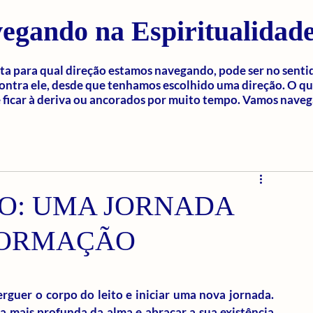
egando na Espiritualidad
a para qual direção estamos navegando, pode ser no senti
ontra ele, desde que tenhamos escolhido uma direção. O q
ficar à deriva ou ancorados por muito tempo. Vamos naveg
IO: UMA JORNADA
FORMAÇÃO
rguer o corpo do leito e iniciar uma nova jornada. 
 mais profunda da alma e abraçar a sua existência 