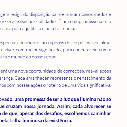
em, exigindo disposição para encarar nossos medos e 
rir-se a novas possibilidades. É um compromisso com o 
sante pelo equilíbrio e pela harmonia.
pertar consciente, não apenas do corpo, mas da alma. 
 viver com maior significado, para conectar-se com a 
para o mundo ao nosso redor.
será uma nova oportunidade de correções, reavaliações 
erança. Cada amanhecer representa o renascimento da 
esperança, uma página em branco onde escrevemos com nossas ações o roteiro de uma vida significativa. 
ado, uma promessa de ser a luz que ilumina não só 
 cruzam nossa jornada. Assim, cada alvorecer se 
 de que, apesar dos desafios, escolhemos caminhar 
la trilha luminosa da existência.