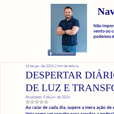
Nav
Não import
vento ou c
podemos é 
Compartilhar
18 de jan. de 2024
2 min de leitura
DESPERTAR DIÁR
DE LUZ E TRANS
Atualizado:
5 de jun. de 2024
Avaliado com NaN de 5 estrelas.
Ao raiar de cada dia, supere a mera ação de e
Veja como um convite para acordar a essência