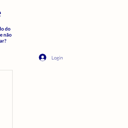
e
do do
ue não
ar?
Login