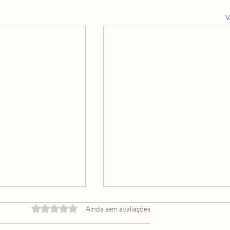
V
Avaliado com 0 de 5 estrelas.
Ainda sem avaliações