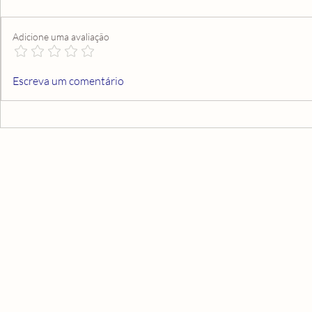
Adicione uma avaliação
TRABALHO ESPIRITUAL
Quem desenca
Escreva um comentário
PODE MATAR ALGUÉM?
da família?C
nesse sentido