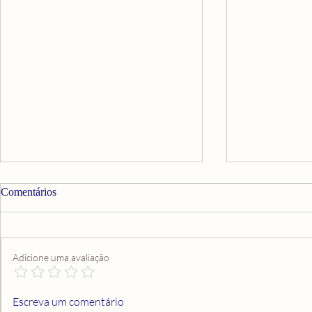
Comentários
Adicione uma avaliação
DEIXE DE SER UMA
SÓ COLHE
Escreva um comentário