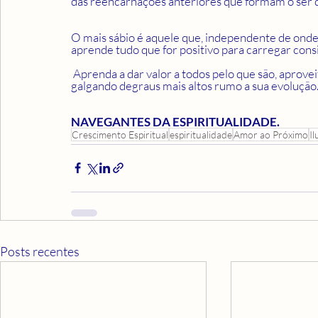
das reencarnações anteriores que formam o ser de
O mais sábio é aquele que, independente de onde
aprende tudo que for positivo para carregar cons
 Aprenda a dar valor a todos pelo que são, aproveite cada momento como uma lição e você estará 
galgando degraus mais altos rumo a sua evolução. 
NAVEGANTES DA ESPIRITUALIDADE.
Crescimento Espiritual
espiritualidade
Amor ao Próximo
I
Posts recentes