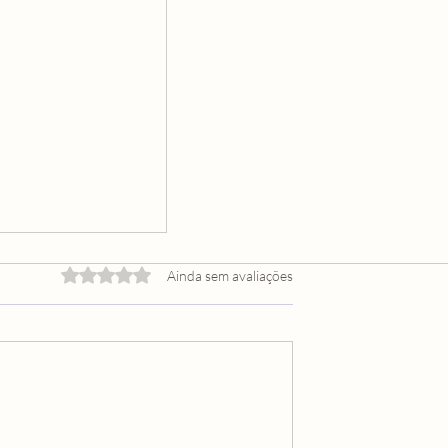
Avaliado com 0 de 5 estrelas.
Ainda sem avaliações
MOS O QUE