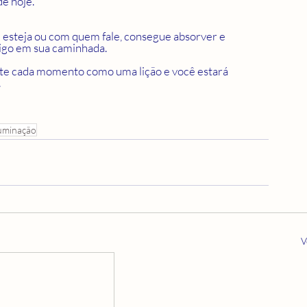
 hoje.  
 esteja ou com quem fale, consegue absorver e 
igo em sua caminhada. 
 
luminação
V