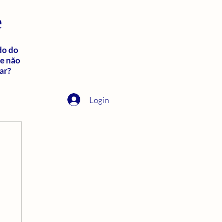
e
do do
ue não
ar?
Login