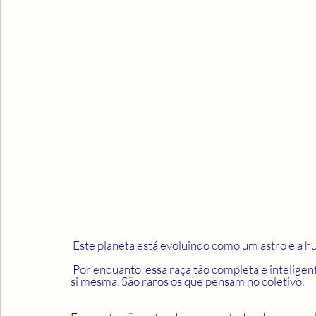
 Este planeta está evoluindo como um astro e a 
 Por enquanto, essa raça tão completa e inteligente, e, ao mesmo tempo tão egoísta, somente pensa em 
si mesma. São raros os que pensam no coletivo.