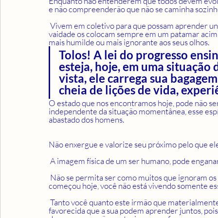
Enquanto não entenderem que todos devem evolui
e não compreenderão que não se caminha sozinh
 Vivem em coletivo para que possam aprender uns com os outros, mas o ego, o egoísmo, o orgulho e a 
vaidade os colocam sempre em um patamar acima 
mais humilde ou mais ignorante aos seus olhos.
Tolos! A lei do progresso ensi
esteja, hoje, em uma situação di
vista, ele carrega sua bagagem 
cheia de lições de vida, exper
O estado que nos encontramos hoje, pode não ser 
independente da situação momentânea, esse espír
abastado dos homens.  
Não enxergue e valorize seu próximo pelo que ele
 A imagem física de um ser humano, pode enganar
 Não se permita ser como muitos que ignoram os mais humildes, pobres e ignorantes, a vida não 
começou hoje, você não está vivendo somente ess
 Tanto você quanto este irmão que materialmente ou intelectualmente está em uma situação menos 
favorecida que a sua podem aprender juntos, pois