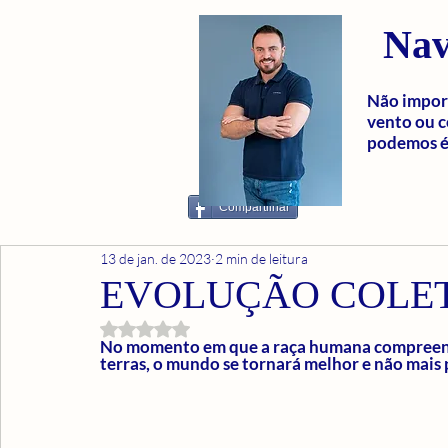
Nav
Não import
vento ou c
podemos é 
Compartilhar
13 de jan. de 2023
2 min de leitura
EVOLUÇÃO COLE
Avaliado com NaN de 5 estrelas.
No momento em que a raça humana compreender
terras, o mundo se tornará melhor e não mais