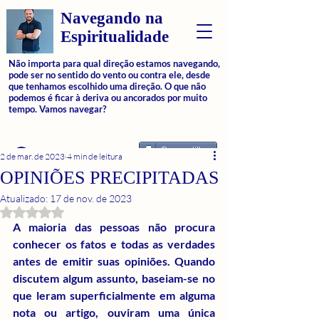
Navegando na
Espiritualidade
Não importa para qual direção estamos navegando,
pode ser no sentido do vento ou contra ele, desde
que tenhamos escolhido uma direção. O que não
podemos é ficar à deriva ou ancorados por muito
tempo. Vamos navegar?
Compartilhar
Login
2 de mar. de 2023
4 min de leitura
OPINIÕES PRECIPITADAS
Atualizado:
17 de nov. de 2023
Avaliado com NaN de 5 estrelas.
A maioria das pessoas não procura 
conhecer os fatos e todas as verdades 
antes de emitir suas opiniões. Quando 
discutem algum assunto, baseiam-se no 
que leram superficialmente em alguma 
nota ou artigo, ouviram uma única 