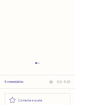
0.0 / 5 (0)
6 comentários
NÃO TEMAS
O QUE ESTÁ TE
Comente e avalie