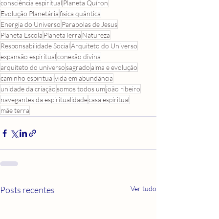
consciência espiritual
Planeta Quíron
Evolução Planetária
fisica quântica
Energia do Universo
Parabolas de Jesus
Planeta Escola
PlanetaTerra
Natureza
Responsabilidade Social
Arquiteto do Universo
expansão espiritual
conexão divina
arquiteto do universo
sagrado
alma e evolução
caminho espiritual
vida em abundância
unidade da criação
somos todos um
joão ribeiro
navegantes da espiritualidade
casa espiritual
mãe terra
Posts recentes
Ver tudo