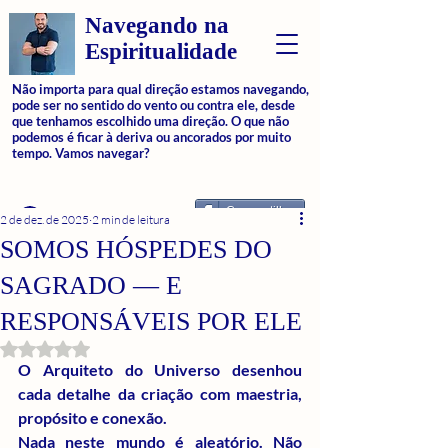
Navegando na
Espiritualidade
Não importa para qual direção estamos navegando,
pode ser no sentido do vento ou contra ele, desde
que tenhamos escolhido uma direção. O que não
podemos é ficar à deriva ou ancorados por muito
tempo. Vamos navegar?
Compartilhar
Login
2 de dez. de 2025
2 min de leitura
SOMOS HÓSPEDES DO
SAGRADO — E
RESPONSÁVEIS POR ELE
Avaliado com NaN de 5 estrelas.
O Arquiteto do Universo desenhou 
cada detalhe da criação com maestria, 
propósito e conexão.
Nada neste mundo é aleatório. Não 