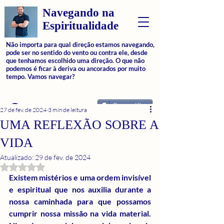
Navegando na
Espiritualidade
Não importa para qual direção estamos navegando,
pode ser no sentido do vento ou contra ele, desde
que tenhamos escolhido uma direção. O que não
podemos é ficar à deriva ou ancorados por muito
tempo. Vamos navegar?
Compartilhar
Login
27 de fev. de 2024
3 min de leitura
UMA REFLEXÃO SOBRE A
VIDA
Atualizado:
29 de fev. de 2024
Avaliado com NaN de 5 estrelas.
Existem mistérios e uma ordem invisível 
e espiritual que nos auxilia durante a 
nossa caminhada para que possamos 
cumprir nossa missão na vida material. 