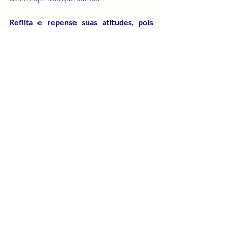
Reflita e repense suas atitudes, pois 
tenho certeza que assim como eu, você 
tem muito a aprender.
NAVEGANTES DA ESPIRITUALIDADE.
Crescimento Espiritual
espiritualidade
Ensinamento
Historias espirituais
Posts recentes
Ver tudo