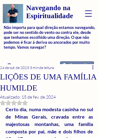
Navegando na
Espiritualidade
Não importa para qual direção estamos navegando,
pode ser no sentido do vento ou contra ele, desde
que tenhamos escolhido uma direção. O que não
podemos é ficar à deriva ou ancorados por muito
tempo. Vamos navegar?
Compartilhar
Login
24 de out. de 2023
3 min de leitura
LIÇÕES DE UMA FAMÍLIA
HUMILDE
Atualizado:
15 de fev. de 2024
Avaliado com NaN de 5 estrelas.
Certo dia, numa modesta casinha no sul 
de Minas Gerais, cravada entre as 
majestosas montanhas, uma família 
composta por pai, mãe e dois filhos de 