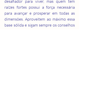
desafiador para viver, mas quem tem 
raízes fortes possui a força necessária 
para avançar e prosperar em todas as 
dimensões. Aproveitem ao máximo essa 
base sólida e sigam sempre os conselhos 
dos mais experientes, pois eles 
aprenderam com a vida e têm a 
capacidade de guiá-los para que não 
repitam os mesmos erros.
NAVENGANTES DA 
ESPIRITUALIDADE. 
Posts recentes
Ver tudo