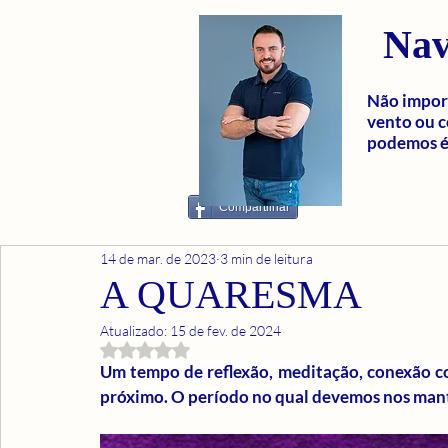
Nav
Não import
vento ou c
podemos é 
Compartilhar
14 de mar. de 2023
3 min de leitura
A QUARESMA
Atualizado:
15 de fev. de 2024
Avaliado com NaN de 5 estrelas.
Um tempo de reflexão, meditação, conexão co
próximo. O período no qual devemos nos mant