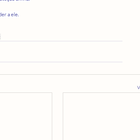
er a ele. 
z
V