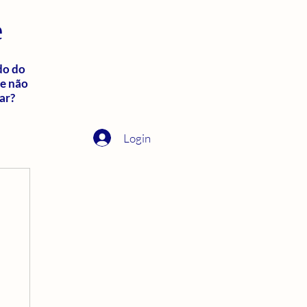
e
do do
ue não
ar?
Login