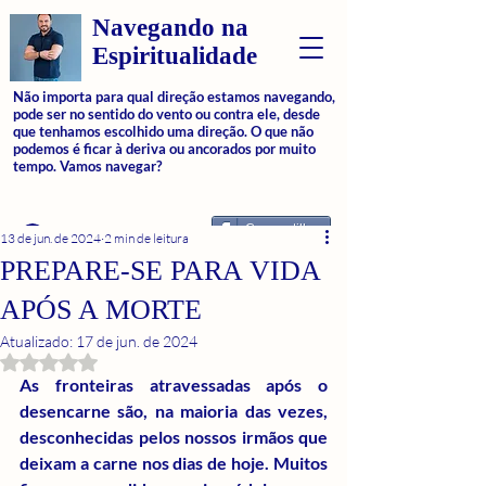
Navegando na
Espiritualidade
Não importa para qual direção estamos navegando,
pode ser no sentido do vento ou contra ele, desde
que tenhamos escolhido uma direção. O que não
podemos é ficar à deriva ou ancorados por muito
tempo. Vamos navegar?
Compartilhar
Login
13 de jun. de 2024
2 min de leitura
PREPARE-SE PARA VIDA
APÓS A MORTE
Atualizado:
17 de jun. de 2024
Avaliado com NaN de 5 estrelas.
As fronteiras atravessadas após o 
desencarne são, na maioria das vezes, 
desconhecidas pelos nossos irmãos que 
deixam a carne nos dias de hoje. Muitos 