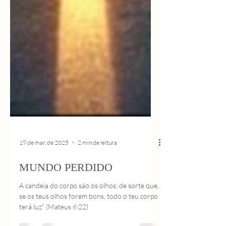
19 de mar. de 2025
2 min de leitura
MUNDO PERDIDO
A candeia do corpo são os olhos; de sorte que,
se os teus olhos forem bons, todo o teu corpo