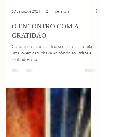
10 de out. de 2024
2 min de leitura
O ENCONTRO COM A
GRATIDÃO
Certa vez, em uma aldeia simples e tranquila,
uma jovem caminhava ao pôr do sol, triste e
sentindo-se só.