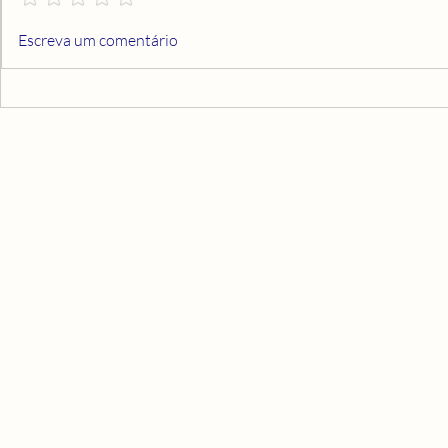
CAMINHAR COM O TEMPO
ORAÇÃO À 
Escreva um comentário
BUSCA DE 
TRANSFO