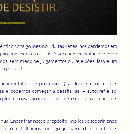
utêntico consigo mesmo. Muitas vezes, nos perdemos em 
mparações com os outros. A verdadeira evolução ocorre 
s, sem medo de julgamentos ou rejeições. Isso é um 
to pessoal.
ndamental nesse processo. Quando nos conhecemos 
as e podemos começar a desafiá-las. A autorreflexão, 
xplorar nossas próprias barreiras e encontrar maneiras 
ínua. Encontrar nosso propósito implica descobrir onde 
 Quando trabalhamos em algo que verdadeiramente nos 