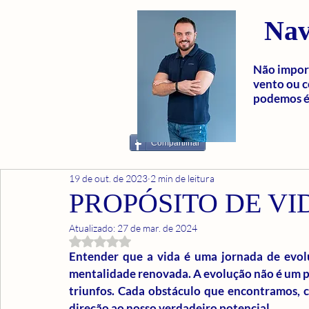
Nav
Não import
vento ou c
podemos é 
Compartilhar
19 de out. de 2023
2 min de leitura
PROPÓSITO DE VI
Atualizado:
27 de mar. de 2024
Avaliado com NaN de 5 estrelas.
Entender que a vida é uma jornada de evol
mentalidade renovada. A evolução não é um proc
triunfos. Cada obstáculo que encontramos, c
direção ao nosso verdadeiro potencial.