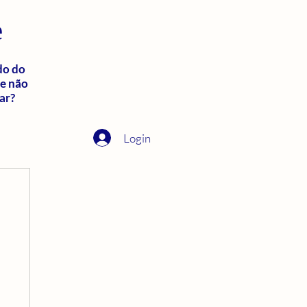
e
do do
ue não
ar?
Login