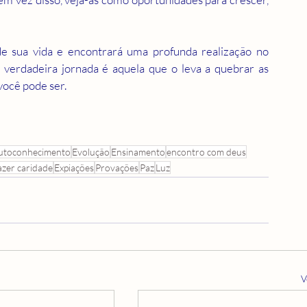
de sua vida e encontrará uma profunda realização no 
verdadeira jornada é aquela que o leva a quebrar as 
você pode ser.
utoconhecimento
Evolução
Ensinamento
encontro com deus
azer caridade
Expiações
Provações
Paz
Luz
V